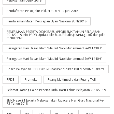
Pelaksanaan USBN 2018
Pendaftaran PPDB Jalur Inklusi 30 Mei - 2 Juni 2018
Pendalaman Materi Persiapan Ujian Nasional (UN) 2018
PENERIMAAN PESERTA DIDIK BARU (PPDB) SMK TAHUN PELAJARAN
2018/2019 Info PPDB Update Klik http://disdik.jakarta.go.id/ dan pilih
menu PPDB
Peringatan Hari Besar Islam “Maulid Nabi Muhammad SAW 1439H”
Peringatan Hari Besar Islam “Maulid Nabi Muhammad SAW 1440H”
Posko Pelayanan PPDB 2018 Dinas Pendidikan DKI di SMKN 1 Jakarta
PPDB
Pramuka
Ruang Multimedia dan Ruang TAB
Selamat Datang Calon Peserta Didik Baru Tahun Pelajaran 2018/2019
SMK Negeri 1 Jakarta Melaksanakan Upacara Hari Guru Nasional Ke-
73 Tahun 2018
TIPTL
TKJ
TKR
TP
UKG
UNBK