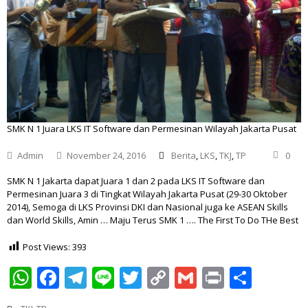
SMK N 1 Juara LKS IT Software dan Permesinan Wilayah Jakarta Pusat
Admin
November 24, 2016
Berita
,
LKS
,
TKJ
,
TP
0
SMK N 1 Jakarta dapat Juara 1 dan 2 pada LKS IT Software dan
Permesinan Juara 3 di Tingkat Wilayah Jakarta Pusat (29-30 Oktober
2014), Semoga di LKS Provinsi DKI dan Nasional juga ke ASEAN Skills
dan World Skills, Amin … Maju Terus SMK 1 …. The First To Do THe Best
Post Views:
393
WhatsApp
Facebook
Telegram
Line
Twitter
Copy
Gmail
Print
Shar
Link