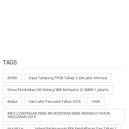
TAGS
BAND
Daya Tampung PPDB Tahap 2 dan Jalur Afirmasi
Dinas Pendidikan DKI Bidang SMK Berkantor Di SMKN 1 Jakarta
Ekskul
Hari Lahir Pancasila Tahun 2018
HGN
INFO LOWONGAN KERJA KKI (KONTRAK KERJA INDIVIDU) TAHUN
ANGGARAN 2019
Isra Mi'raj
Jadwal Pelaksanaan PRA Pendaftaran Dan Tahap 1