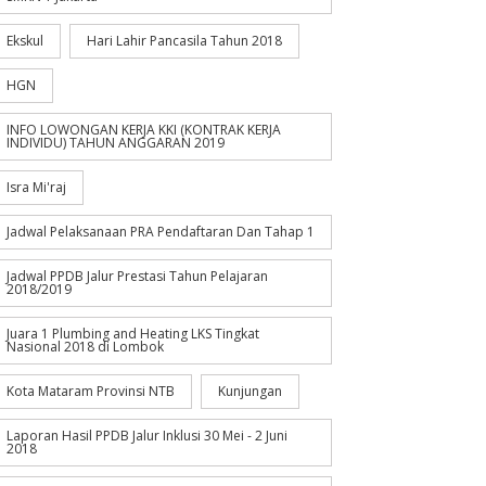
Ekskul
Hari Lahir Pancasila Tahun 2018
HGN
INFO LOWONGAN KERJA KKI (KONTRAK KERJA
INDIVIDU) TAHUN ANGGARAN 2019
Isra Mi'raj
Jadwal Pelaksanaan PRA Pendaftaran Dan Tahap 1
Jadwal PPDB Jalur Prestasi Tahun Pelajaran
2018/2019
Juara 1 Plumbing and Heating LKS Tingkat
Nasional 2018 di Lombok
Kota Mataram Provinsi NTB
Kunjungan
Laporan Hasil PPDB Jalur Inklusi 30 Mei - 2 Juni
2018