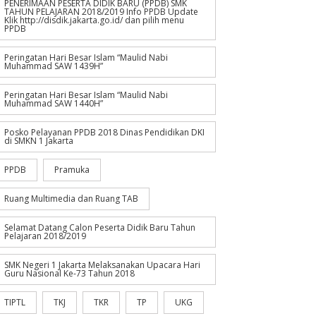
PENERIMAAN PESERTA DIDIK BARU (PPDB) SMK
TAHUN PELAJARAN 2018/2019 Info PPDB Update
Klik http://disdik.jakarta.go.id/ dan pilih menu
PPDB
Peringatan Hari Besar Islam “Maulid Nabi
Muhammad SAW 1439H”
Peringatan Hari Besar Islam “Maulid Nabi
Muhammad SAW 1440H”
Posko Pelayanan PPDB 2018 Dinas Pendidikan DKI
di SMKN 1 Jakarta
PPDB
Pramuka
Ruang Multimedia dan Ruang TAB
Selamat Datang Calon Peserta Didik Baru Tahun
Pelajaran 2018/2019
SMK Negeri 1 Jakarta Melaksanakan Upacara Hari
Guru Nasional Ke-73 Tahun 2018
TIPTL
TKJ
TKR
TP
UKG