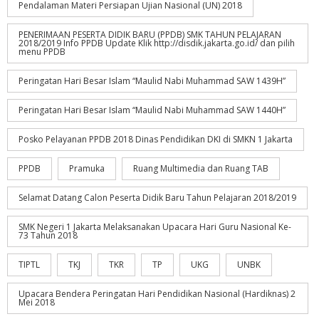
Pendalaman Materi Persiapan Ujian Nasional (UN) 2018
PENERIMAAN PESERTA DIDIK BARU (PPDB) SMK TAHUN PELAJARAN
2018/2019 Info PPDB Update Klik http://disdik.jakarta.go.id/ dan pilih
menu PPDB
Peringatan Hari Besar Islam “Maulid Nabi Muhammad SAW 1439H”
Peringatan Hari Besar Islam “Maulid Nabi Muhammad SAW 1440H”
Posko Pelayanan PPDB 2018 Dinas Pendidikan DKI di SMKN 1 Jakarta
PPDB
Pramuka
Ruang Multimedia dan Ruang TAB
Selamat Datang Calon Peserta Didik Baru Tahun Pelajaran 2018/2019
SMK Negeri 1 Jakarta Melaksanakan Upacara Hari Guru Nasional Ke-
73 Tahun 2018
TIPTL
TKJ
TKR
TP
UKG
UNBK
Upacara Bendera Peringatan Hari Pendidikan Nasional (Hardiknas) 2
Mei 2018