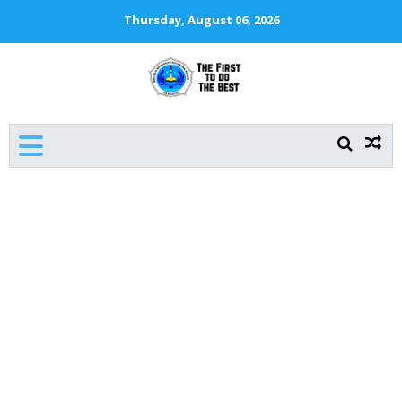
Thursday, August 06, 2026
SMKN 1 JAKARTA
The First To Do The Best