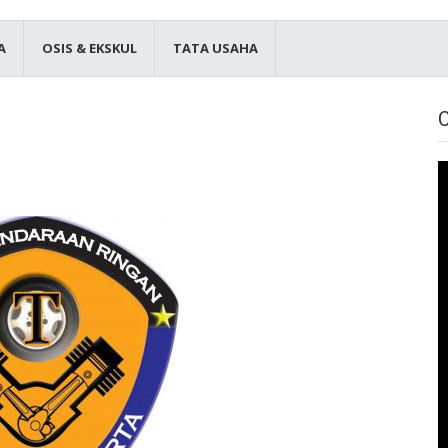
A
OSIS & EKSKUL
TATA USAHA