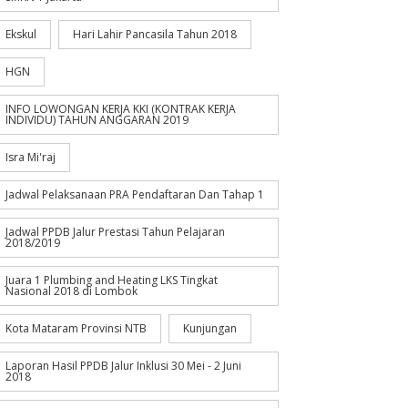
Ekskul
Hari Lahir Pancasila Tahun 2018
HGN
INFO LOWONGAN KERJA KKI (KONTRAK KERJA
INDIVIDU) TAHUN ANGGARAN 2019
Isra Mi'raj
Jadwal Pelaksanaan PRA Pendaftaran Dan Tahap 1
Jadwal PPDB Jalur Prestasi Tahun Pelajaran
2018/2019
Juara 1 Plumbing and Heating LKS Tingkat
Nasional 2018 di Lombok
Kota Mataram Provinsi NTB
Kunjungan
Laporan Hasil PPDB Jalur Inklusi 30 Mei - 2 Juni
2018