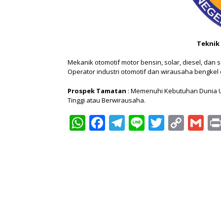
Teknik
Mekanik otomotif motor bensin, solar, diesel, dan
Operator industri otomotif dan wirausaha bengkel
Prospek Tamatan
: Memenuhi Kebutuhan Dunia Us
Tinggi atau Berwirausaha.
WhatsApp
Facebook
Telegram
Line
Twitter
Copy
Gm
Link