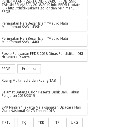
PENERIMAAN PESERTA DIDIK BARU (PPDB) SMK
TAHUN PELAJARAN 2018/2019 Info PPDB Update
Klik http://disdik.jakarta.go.id/ dan pilih menu
PPDB
Peringatan Hari Besar Islam “Maulid Nabi
Muhammad SAW 1439H”
Peringatan Hari Besar Islam “Maulid Nabi
Muhammad SAW 1440H”
Posko Pelayanan PPDB 2018 Dinas Pendidikan DKI
di SMKN 1 Jakarta
PPDB
Pramuka
Ruang Multimedia dan Ruang TAB
Selamat Datang Calon Peserta Didik Baru Tahun
Pelajaran 2018/2019
SMK Negeri 1 Jakarta Melaksanakan Upacara Hari
Guru Nasional Ke-73 Tahun 2018
TIPTL
TKJ
TKR
TP
UKG