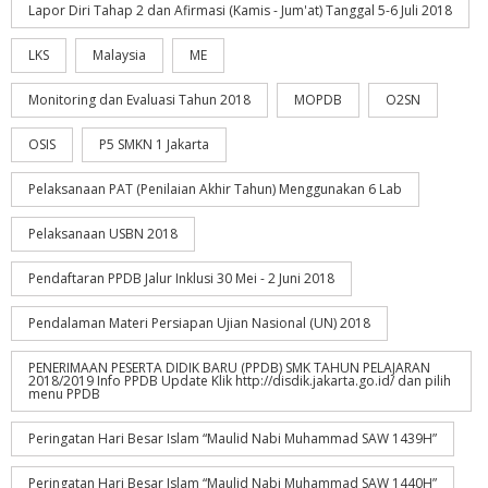
Lapor Diri Tahap 2 dan Afirmasi (Kamis - Jum'at) Tanggal 5-6 Juli 2018
LKS
Malaysia
ME
Monitoring dan Evaluasi Tahun 2018
MOPDB
O2SN
OSIS
P5 SMKN 1 Jakarta
Pelaksanaan PAT (Penilaian Akhir Tahun) Menggunakan 6 Lab
Pelaksanaan USBN 2018
Pendaftaran PPDB Jalur Inklusi 30 Mei - 2 Juni 2018
Pendalaman Materi Persiapan Ujian Nasional (UN) 2018
PENERIMAAN PESERTA DIDIK BARU (PPDB) SMK TAHUN PELAJARAN
2018/2019 Info PPDB Update Klik http://disdik.jakarta.go.id/ dan pilih
menu PPDB
Peringatan Hari Besar Islam “Maulid Nabi Muhammad SAW 1439H”
Peringatan Hari Besar Islam “Maulid Nabi Muhammad SAW 1440H”