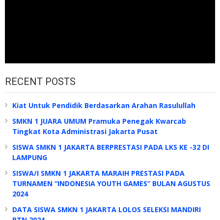
RECENT POSTS
Kiat Untuk Pendidik Berdasarkan Arahan Rasulullah
SMKN 1 JUARA UMUM Pramuka Penegak Kwarcab
Tingkat Kota Administrasi Jakarta Pusat
SISWA SMKN 1 JAKARTA BERPRESTASI PADA LKS KE -32 DI
LAMPUNG
SISWA/I SMKN 1 JAKARTA MARAIH PRESTASI PADA
TURNAMEN “INDONESIA YOUTH GAMES” BULAN AGUSTUS
2024
DATA SISWA SMKN 1 JAKARTA LOLOS SELEKSI MANDIRI
PTN 2024