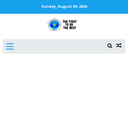
Sunday, August 09, 2026
SMKN 1 JAKARTA
The First To Do The Best