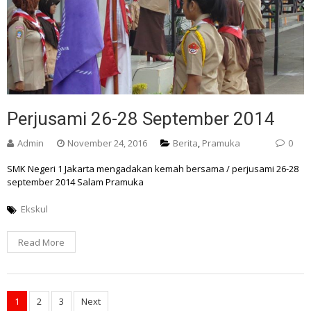
Perjusami 26-28 September 2014
Admin
November 24, 2016
Berita
,
Pramuka
0
SMK Negeri 1 Jakarta mengadakan kemah bersama / perjusami 26-28
september 2014 Salam Pramuka
Ekskul
Read More
Posts
1
2
3
Next