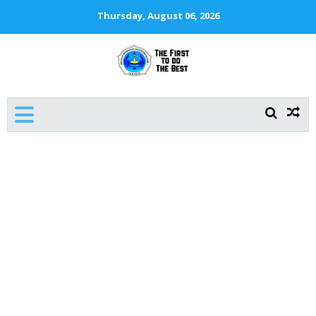
Thursday, August 06, 2026
SMKN 1 JAKARTA
The First To Do The Best