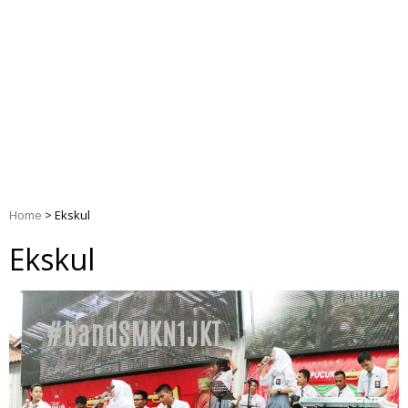
Home
>
Ekskul
Ekskul