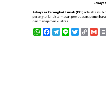
Rekayas
Rekayasa Perangkat Lunak (RPL)
adalah satu b
perangkat lunak termasuk pembuatan, pemelihar
dan manajemen kualitas.
WhatsApp
Facebook
Telegram
Line
Twitter
Copy
Gm
Link