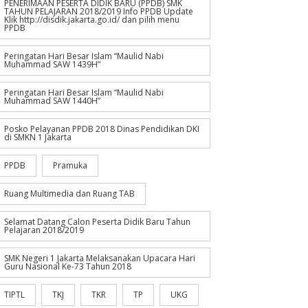
PENERIMAAN PESERTA DIDIK BARU (PPDB) SMK
TAHUN PELAJARAN 2018/2019 Info PPDB Update
Klik http://disdik.jakarta.go.id/ dan pilih menu
PPDB
Peringatan Hari Besar Islam “Maulid Nabi
Muhammad SAW 1439H”
Peringatan Hari Besar Islam “Maulid Nabi
Muhammad SAW 1440H”
Posko Pelayanan PPDB 2018 Dinas Pendidikan DKI
di SMKN 1 Jakarta
PPDB
Pramuka
Ruang Multimedia dan Ruang TAB
Selamat Datang Calon Peserta Didik Baru Tahun
Pelajaran 2018/2019
SMK Negeri 1 Jakarta Melaksanakan Upacara Hari
Guru Nasional Ke-73 Tahun 2018
TIPTL
TKJ
TKR
TP
UKG