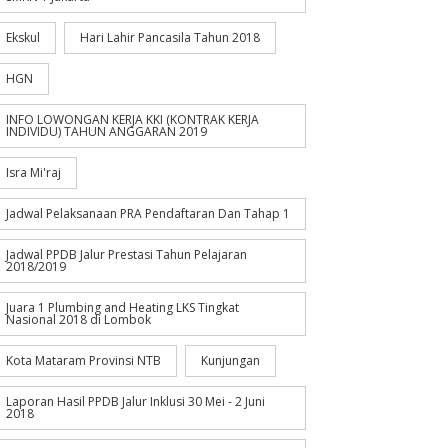
Ekskul
Hari Lahir Pancasila Tahun 2018
HGN
INFO LOWONGAN KERJA KKI (KONTRAK KERJA
INDIVIDU) TAHUN ANGGARAN 2019
Isra Mi'raj
Jadwal Pelaksanaan PRA Pendaftaran Dan Tahap 1
Jadwal PPDB Jalur Prestasi Tahun Pelajaran
2018/2019
Juara 1 Plumbing and Heating LKS Tingkat
Nasional 2018 di Lombok
Kota Mataram Provinsi NTB
Kunjungan
Laporan Hasil PPDB Jalur Inklusi 30 Mei - 2 Juni
2018