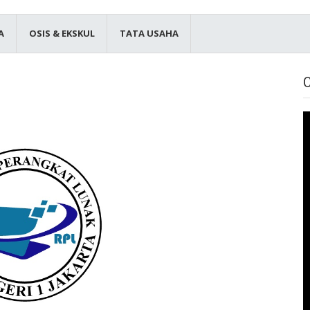
A
OSIS & EKSKUL
TATA USAHA