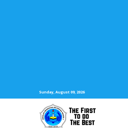
Sunday, August 09, 2026
SMKN 1 JAKA
The First To D