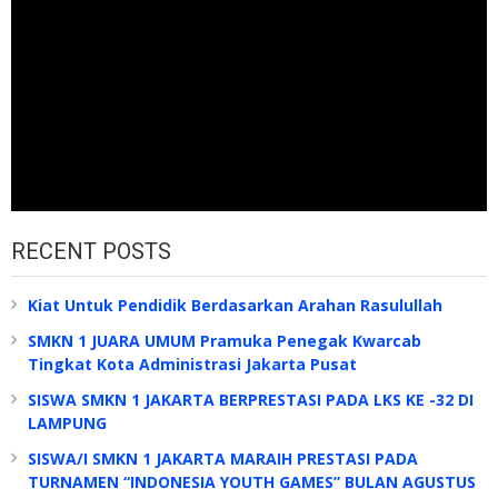
RECENT POSTS
Kiat Untuk Pendidik Berdasarkan Arahan Rasulullah
SMKN 1 JUARA UMUM Pramuka Penegak Kwarcab
Tingkat Kota Administrasi Jakarta Pusat
SISWA SMKN 1 JAKARTA BERPRESTASI PADA LKS KE -32 DI
LAMPUNG
SISWA/I SMKN 1 JAKARTA MARAIH PRESTASI PADA
TURNAMEN “INDONESIA YOUTH GAMES” BULAN AGUSTUS