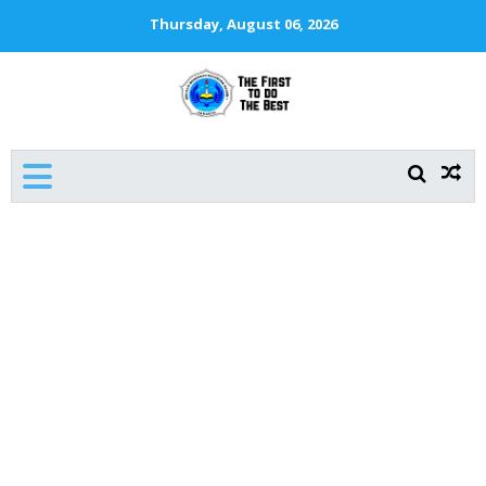
Thursday, August 06, 2026
SMKN 1 JAKARTA
The First To Do The Best