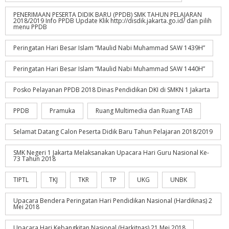
PENERIMAAN PESERTA DIDIK BARU (PPDB) SMK TAHUN PELAJARAN
2018/2019 Info PPDB Update Klik http://disdik.jakarta.go.id/ dan pilih
menu PPDB
Peringatan Hari Besar Islam “Maulid Nabi Muhammad SAW 1439H”
Peringatan Hari Besar Islam “Maulid Nabi Muhammad SAW 1440H”
Posko Pelayanan PPDB 2018 Dinas Pendidikan DKI di SMKN 1 Jakarta
PPDB
Pramuka
Ruang Multimedia dan Ruang TAB
Selamat Datang Calon Peserta Didik Baru Tahun Pelajaran 2018/2019
SMK Negeri 1 Jakarta Melaksanakan Upacara Hari Guru Nasional Ke-
73 Tahun 2018
TIPTL
TKJ
TKR
TP
UKG
UNBK
Upacara Bendera Peringatan Hari Pendidikan Nasional (Hardiknas) 2
Mei 2018
Upacara Hari Kebangkitan Nasional (Harkitnas) 21 Mei 2018