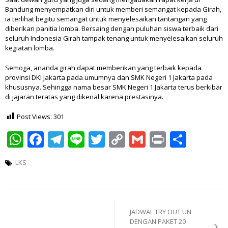
Bandung menyempatkan diri untuk memberi semangat kepada Girah,
ia terlihat begitu semangat untuk menyelesaikan tantangan yang
diberikan panitia lomba. Bersaing dengan puluhan siswa terbaik dari
seluruh Indonesia Girah tampak tenang untuk menyelesaikan seluruh
kegiatan lomba.
Semoga, ananda girah dapat memberikan yang terbaik kepada
provinsi DKI Jakarta pada umumnya dan SMK Negeri 1 Jakarta pada
khususnya. Sehingga nama besar SMK Negeri 1 Jakarta terus berkibar
di jajaran teratas yang dikenal karena prestasinya.
Post Views:
301
WhatsApp
Facebook
Telegram
Line
Twitter
Copy
Gmail
Print
Shar
Link
LKS
Post
navigation
JADWAL TRY OUT UN
DENGAN PAKET 20