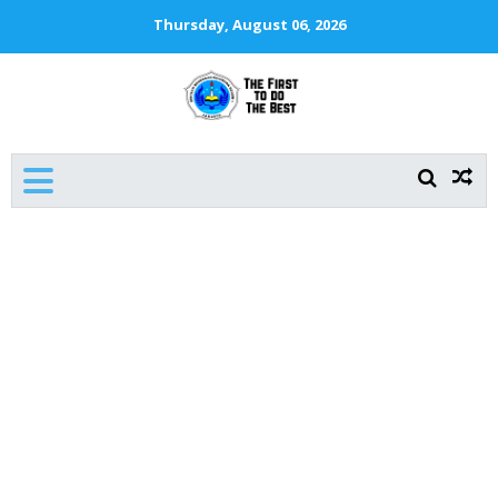
Thursday, August 06, 2026
SMKN 1 JAKARTA
The First To Do The Best