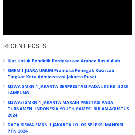
RECENT POSTS
Kiat Untuk Pendidik Berdasarkan Arahan Rasulullah
SMKN 1 JUARA UMUM Pramuka Penegak Kwarcab
Tingkat Kota Administrasi Jakarta Pusat
SISWA SMKN 1 JAKARTA BERPRESTASI PADA LKS KE -32 DI
LAMPUNG
SISWA/I SMKN 1 JAKARTA MARAIH PRESTASI PADA
TURNAMEN “INDONESIA YOUTH GAMES” BULAN AGUSTUS
2024
DATA SISWA SMKN 1 JAKARTA LOLOS SELEKSI MANDIRI
PTN 2024