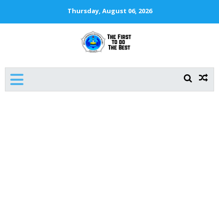
Thursday, August 06, 2026
SMKN 1 JAKARTA
The First To Do The Best