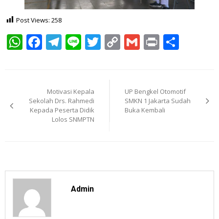
Post Views:
258
WhatsApp
Facebook
Telegram
Line
Twitter
Copy
Gmail
Print
Shar
Link
Post
navigation
Motivasi Kepala
UP Bengkel Otomotif
Sekolah Drs. Rahmedi
SMKN 1 Jakarta Sudah
Kepada Peserta Didik
Buka Kembali
Lolos SNMPTN
Admin