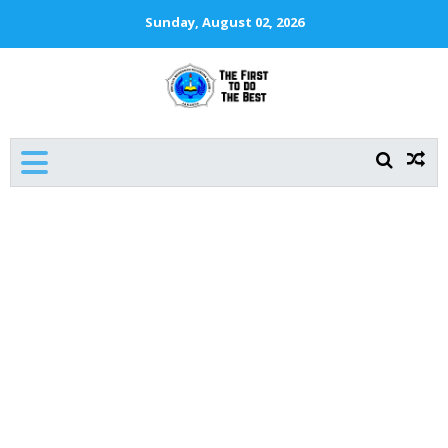
Sunday, August 02, 2026
SMKN 1 JAKARTA
The First To Do The Best