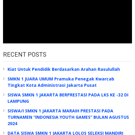
RECENT POSTS
Kiat Untuk Pendidik Berdasarkan Arahan Rasulullah
SMKN 1 JUARA UMUM Pramuka Penegak Kwarcab
Tingkat Kota Administrasi Jakarta Pusat
SISWA SMKN 1 JAKARTA BERPRESTASI PADA LKS KE -32 DI
LAMPUNG
SISWA/I SMKN 1 JAKARTA MARAIH PRESTASI PADA
TURNAMEN “INDONESIA YOUTH GAMES” BULAN AGUSTUS
2024
DATA SISWA SMKN 1 JAKARTA LOLOS SELEKSI MANDIRI