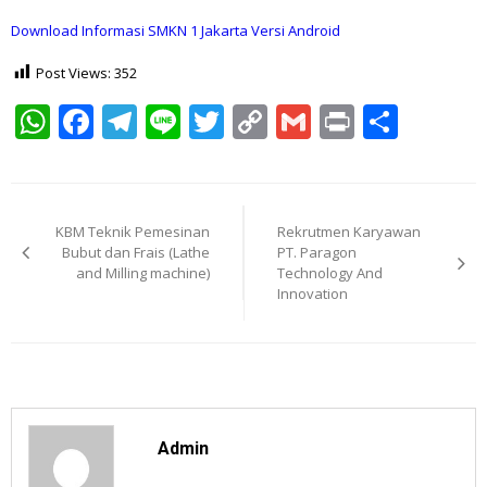
Download Informasi SMKN 1 Jakarta Versi Android
Post Views:
352
WhatsApp
Facebook
Telegram
Line
Twitter
Copy
Gmail
Print
Shar
Link
Post
navigation
KBM Teknik Pemesinan
Rekrutmen Karyawan
Bubut dan Frais (Lathe
PT. Paragon
and Milling machine)
Technology And
Innovation
Admin