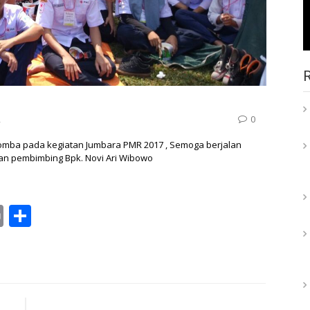
R
0
lomba pada kegiatan Jumbara PMR 2017 , Semoga berjalan
an pembimbing Bpk. Novi Ari Wibowo
ail
Print
Share