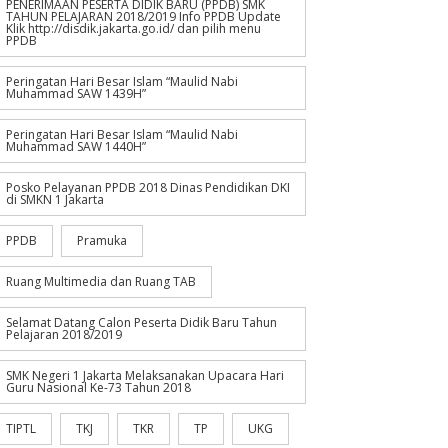
PENERIMAAN PESERTA DIDIK BARU (PPDB) SMK
TAHUN PELAJARAN 2018/2019 Info PPDB Update
Klik http://disdik.jakarta.go.id/ dan pilih menu
PPDB
Peringatan Hari Besar Islam “Maulid Nabi
Muhammad SAW 1439H”
Peringatan Hari Besar Islam “Maulid Nabi
Muhammad SAW 1440H”
Posko Pelayanan PPDB 2018 Dinas Pendidikan DKI
di SMKN 1 Jakarta
PPDB
Pramuka
Ruang Multimedia dan Ruang TAB
Selamat Datang Calon Peserta Didik Baru Tahun
Pelajaran 2018/2019
SMK Negeri 1 Jakarta Melaksanakan Upacara Hari
Guru Nasional Ke-73 Tahun 2018
TIPTL
TKJ
TKR
TP
UKG