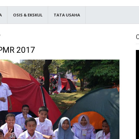
A
OSIS & EKSKUL
TATA USAHA
7
 PMR 2017