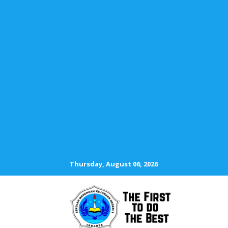
Thursday, August 06, 2026
SMKN 1 JAKA
The First To D