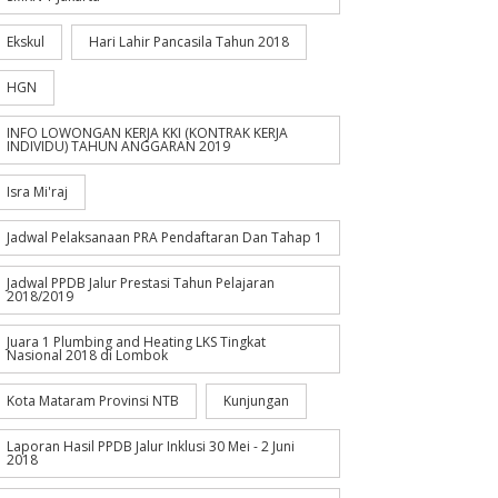
Ekskul
Hari Lahir Pancasila Tahun 2018
HGN
INFO LOWONGAN KERJA KKI (KONTRAK KERJA
INDIVIDU) TAHUN ANGGARAN 2019
Isra Mi'raj
Jadwal Pelaksanaan PRA Pendaftaran Dan Tahap 1
Jadwal PPDB Jalur Prestasi Tahun Pelajaran
2018/2019
Juara 1 Plumbing and Heating LKS Tingkat
Nasional 2018 di Lombok
Kota Mataram Provinsi NTB
Kunjungan
Laporan Hasil PPDB Jalur Inklusi 30 Mei - 2 Juni
2018