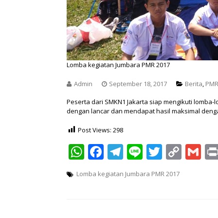
Lomba kegiatan Jumbara PMR 2017
Admin
September 18, 2017
Berita
,
PM
Peserta dari SMKN1 Jakarta siap mengikuti lomba-
dengan lancar dan mendapat hasil maksimal deng
Post Views:
298
WhatsApp
Facebook
Telegram
Line
Twitter
Copy
Gm
Link
Lomba kegiatan Jumbara PMR 2017
Post
navigation