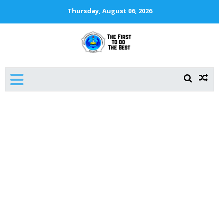
Thursday, August 06, 2026
SMKN 1 JAKARTA
The First To Do The Best