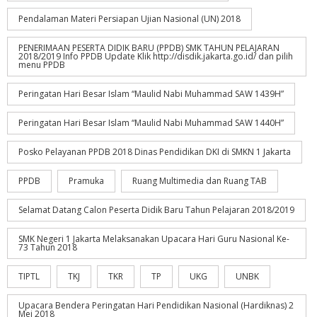
Pendalaman Materi Persiapan Ujian Nasional (UN) 2018
PENERIMAAN PESERTA DIDIK BARU (PPDB) SMK TAHUN PELAJARAN
2018/2019 Info PPDB Update Klik http://disdik.jakarta.go.id/ dan pilih
menu PPDB
Peringatan Hari Besar Islam “Maulid Nabi Muhammad SAW 1439H”
Peringatan Hari Besar Islam “Maulid Nabi Muhammad SAW 1440H”
Posko Pelayanan PPDB 2018 Dinas Pendidikan DKI di SMKN 1 Jakarta
PPDB
Pramuka
Ruang Multimedia dan Ruang TAB
Selamat Datang Calon Peserta Didik Baru Tahun Pelajaran 2018/2019
SMK Negeri 1 Jakarta Melaksanakan Upacara Hari Guru Nasional Ke-
73 Tahun 2018
TIPTL
TKJ
TKR
TP
UKG
UNBK
Upacara Bendera Peringatan Hari Pendidikan Nasional (Hardiknas) 2
Mei 2018