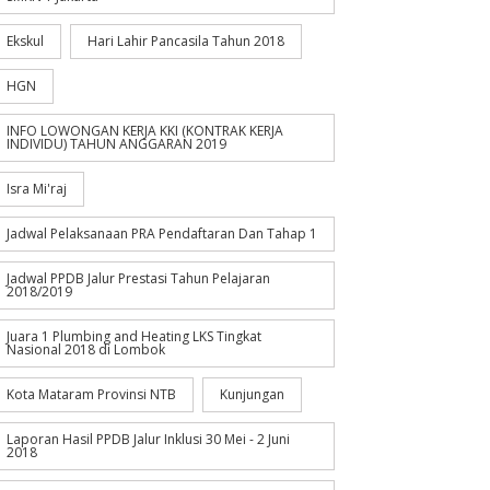
Ekskul
Hari Lahir Pancasila Tahun 2018
HGN
INFO LOWONGAN KERJA KKI (KONTRAK KERJA
INDIVIDU) TAHUN ANGGARAN 2019
Isra Mi'raj
Jadwal Pelaksanaan PRA Pendaftaran Dan Tahap 1
Jadwal PPDB Jalur Prestasi Tahun Pelajaran
2018/2019
Juara 1 Plumbing and Heating LKS Tingkat
Nasional 2018 di Lombok
Kota Mataram Provinsi NTB
Kunjungan
Laporan Hasil PPDB Jalur Inklusi 30 Mei - 2 Juni
2018