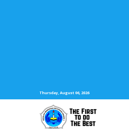
Thursday, August 06, 2026
SMKN 1 JAKA
The First To D