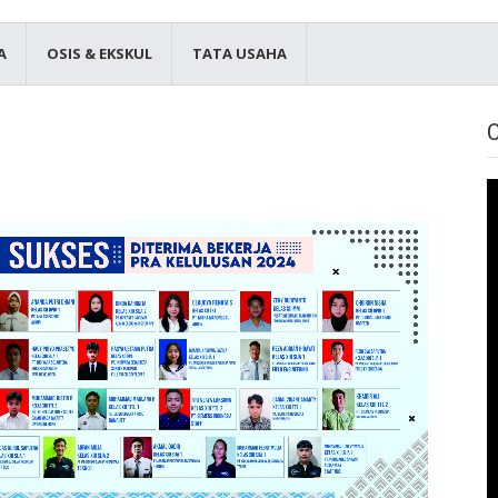
A
OSIS & EKSKUL
TATA USAHA