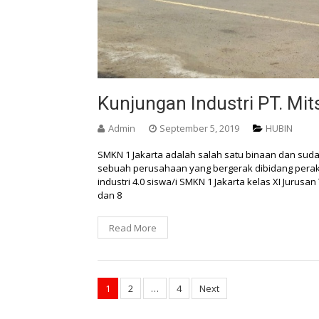
Kunjungan Industri PT. Mi
Admin
September 5, 2019
HUBIN
SMKN 1 Jakarta adalah salah satu binaan dan sud
sebuah perusahaan yang bergerak dibidang perakit
industri 4.0 siswa/i SMKN 1 Jakarta kelas XI Jurus
dan 8
Read More
Posts
1
2
…
4
Next
navigation