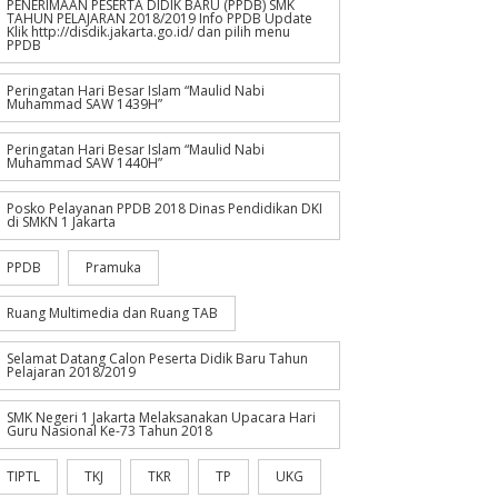
PENERIMAAN PESERTA DIDIK BARU (PPDB) SMK
TAHUN PELAJARAN 2018/2019 Info PPDB Update
Klik http://disdik.jakarta.go.id/ dan pilih menu
PPDB
Peringatan Hari Besar Islam “Maulid Nabi
Muhammad SAW 1439H”
Peringatan Hari Besar Islam “Maulid Nabi
Muhammad SAW 1440H”
Posko Pelayanan PPDB 2018 Dinas Pendidikan DKI
di SMKN 1 Jakarta
PPDB
Pramuka
Ruang Multimedia dan Ruang TAB
Selamat Datang Calon Peserta Didik Baru Tahun
Pelajaran 2018/2019
SMK Negeri 1 Jakarta Melaksanakan Upacara Hari
Guru Nasional Ke-73 Tahun 2018
TIPTL
TKJ
TKR
TP
UKG