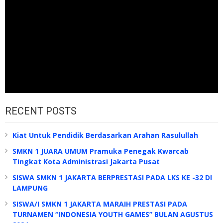
RECENT POSTS
Kiat Untuk Pendidik Berdasarkan Arahan Rasulullah
SMKN 1 JUARA UMUM Pramuka Penegak Kwarcab
Tingkat Kota Administrasi Jakarta Pusat
SISWA SMKN 1 JAKARTA BERPRESTASI PADA LKS KE -32 DI
LAMPUNG
SISWA/I SMKN 1 JAKARTA MARAIH PRESTASI PADA
TURNAMEN “INDONESIA YOUTH GAMES” BULAN AGUSTUS