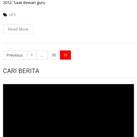
2012. Saat dewan guru
LKS
Read More
Posts
Previous
1
…
70
71
navigation
CARI BERITA