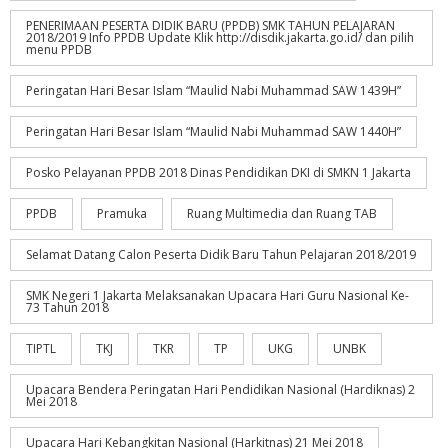
PENERIMAAN PESERTA DIDIK BARU (PPDB) SMK TAHUN PELAJARAN
2018/2019 Info PPDB Update Klik http://disdik.jakarta.go.id/ dan pilih
menu PPDB
Peringatan Hari Besar Islam “Maulid Nabi Muhammad SAW 1439H”
Peringatan Hari Besar Islam “Maulid Nabi Muhammad SAW 1440H”
Posko Pelayanan PPDB 2018 Dinas Pendidikan DKI di SMKN 1 Jakarta
PPDB
Pramuka
Ruang Multimedia dan Ruang TAB
Selamat Datang Calon Peserta Didik Baru Tahun Pelajaran 2018/2019
SMK Negeri 1 Jakarta Melaksanakan Upacara Hari Guru Nasional Ke-
73 Tahun 2018
TIPTL
TKJ
TKR
TP
UKG
UNBK
Upacara Bendera Peringatan Hari Pendidikan Nasional (Hardiknas) 2
Mei 2018
Upacara Hari Kebangkitan Nasional (Harkitnas) 21 Mei 2018