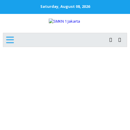
Saturday, August 08, 2026
SMKN 1 JAKARTA
The First To Do The Best