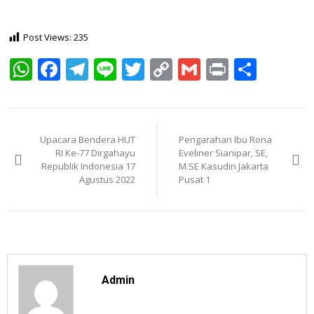
Post Views:
235
WhatsApp
Facebook
Telegram
Line
Twitter
Copy
Gmail
Print
Shar
Link
Post
navigation
Upacara Bendera HUT
Pengarahan Ibu Rona
RI Ke-77 Dirgahayu
Eveliner Sianipar, SE,
Republik Indonesia 17
M.SE Kasudin Jakarta
Agustus 2022
Pusat 1
Admin