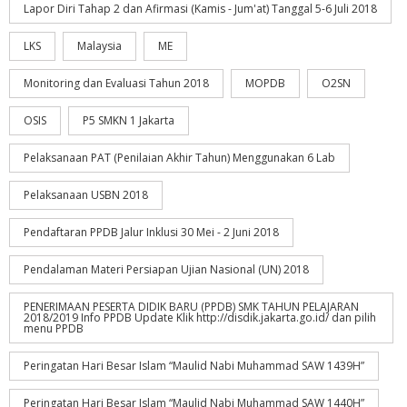
Lapor Diri Tahap 2 dan Afirmasi (Kamis - Jum'at) Tanggal 5-6 Juli 2018
LKS
Malaysia
ME
Monitoring dan Evaluasi Tahun 2018
MOPDB
O2SN
OSIS
P5 SMKN 1 Jakarta
Pelaksanaan PAT (Penilaian Akhir Tahun) Menggunakan 6 Lab
Pelaksanaan USBN 2018
Pendaftaran PPDB Jalur Inklusi 30 Mei - 2 Juni 2018
Pendalaman Materi Persiapan Ujian Nasional (UN) 2018
PENERIMAAN PESERTA DIDIK BARU (PPDB) SMK TAHUN PELAJARAN
2018/2019 Info PPDB Update Klik http://disdik.jakarta.go.id/ dan pilih
menu PPDB
Peringatan Hari Besar Islam “Maulid Nabi Muhammad SAW 1439H”
Peringatan Hari Besar Islam “Maulid Nabi Muhammad SAW 1440H”